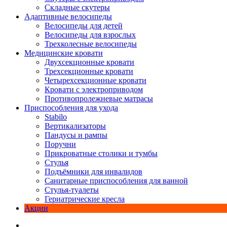
Складные скутеры
Адаптивные велосипеды
Велосипеды для детей
Велосипеды для взрослых
Трехколесные велосипеды
Медицинские кровати
Двухсекционные кровати
Трехсекционные кровати
Четырехсекционные кровати
Кровати с электроприводом
Противопролежневые матрасы
Приспособления для ухода
Stabilo
Вертикализаторы
Пандусы и рампы
Поручни
Прикроватные столики и тумбы
Стулья
Подъёмники для инвалидов
Санитарные приспособления для ванной
Стулья-туалеты
Гериатрические кресла
Акции