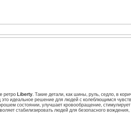
е ретро
Liberty
. Такие детали, как шины, руль, седло, в к
ед это идеальное решение для людей с колеблющимся чувс
рошем состоянии, улучшает кровообращение, стимулирует 
оляет стабилизировать людей для безопасного вождения, ч