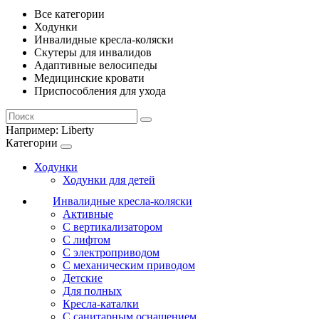
Все категории
Ходунки
Инвалидные кресла-коляски
Скутеры для инвалидов
Адаптивные велосипеды
Медицинские кровати
Приспособления для ухода
Например:
Liberty
Категории
Ходунки
Ходунки для детей
Инвалидные кресла-коляски
Активные
С вертикализатором
С лифтом
С электроприводом
С механическим приводом
Детские
Для полных
Кресла-каталки
С санитарным оснащением