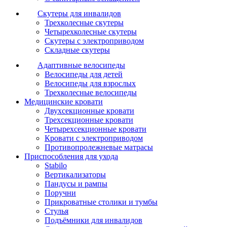
Скутеры для инвалидов
Трехколесные скутеры
Четырехколесные скутеры
Скутеры с электроприводом
Складные скутеры
Адаптивные велосипеды
Велосипеды для детей
Велосипеды для взрослых
Трехколесные велосипеды
Медицинские кровати
Двухсекционные кровати
Трехсекционные кровати
Четырехсекционные кровати
Кровати с электроприводом
Противопролежневые матрасы
Приспособления для ухода
Stabilo
Вертикализаторы
Пандусы и рампы
Поручни
Прикроватные столики и тумбы
Стулья
Подъёмники для инвалидов