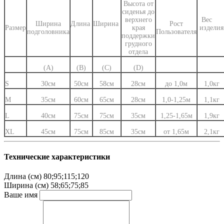
Высота от
сиденья до
верхнего
Вес
Ширина
Длина
Ширина
Рост
Размер
края
издели
подголовника
Пользователя
поддержки
грудного
отдела
(А)
(В)
(С)
(D)
S
30см
50см
58см
28см
до 1,0м
1,0кг
M
35см
60см
65см
28см
1,0-1,25м
1,1кг
L
40см
75см
75см
35см
1,25-1,65м
1,9кг
XL
45см
75см
85см
35см
от 1,65м
2,1кг
Технические характеристики
Длина (см)
80;95;115;120
Ширина (см)
58;65;75;85
Ваше имя