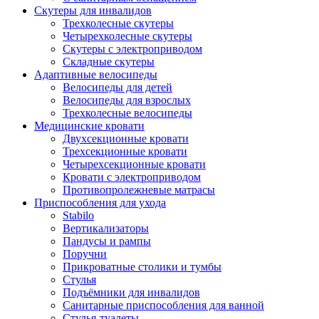
Скутеры для инвалидов
Трехколесные скутеры
Четырехколесные скутеры
Скутеры с электроприводом
Складные скутеры
Адаптивные велосипеды
Велосипеды для детей
Велосипеды для взрослых
Трехколесные велосипеды
Медицинские кровати
Двухсекционные кровати
Трехсекционные кровати
Четырехсекционные кровати
Кровати с электроприводом
Противопролежневые матрасы
Приспособления для ухода
Stabilo
Вертикализаторы
Пандусы и рампы
Поручни
Прикроватные столики и тумбы
Стулья
Подъёмники для инвалидов
Санитарные приспособления для ванной
Стулья-туалеты