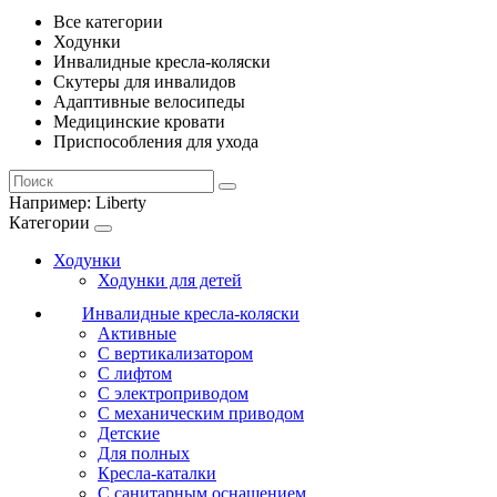
Все категории
Ходунки
Инвалидные кресла-коляски
Скутеры для инвалидов
Адаптивные велосипеды
Медицинские кровати
Приспособления для ухода
Например:
Liberty
Категории
Ходунки
Ходунки для детей
Инвалидные кресла-коляски
Активные
С вертикализатором
С лифтом
С электроприводом
С механическим приводом
Детские
Для полных
Кресла-каталки
С санитарным оснащением