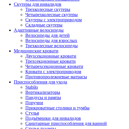
Скутеры для инвалидов
Трехколесные скутеры
Четырехколесные скутеры
Скутеры с электроприводом
Складные скутеры
Адаптивные велосипеды
Велосипеды для детей
Велосипеды для взрослых
Трехколесные велосипеды
Медицинские кровати
Двухсекционные кровати
Трехсекционные кровати
Четырехсекционные кровати
Кровати с электроприводом
Противопролежневые матрасы
Приспособления для ухода
Stabilo
Вертикализаторы
Пандусы и рампы
Поручни
Прикроватные столики и тумбы
Стулья
Подъёмники для инвалидов
Санитарные приспособления для ванной
Стулья-туалеты