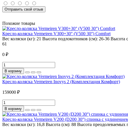
Отправить свой отзыв
Похожие товары
Кресло-коляска Vermeiren V300+30° (V500 30°) Comfort
Вес коляски (кг):
21
Высота подлокотников (см):
26-36
Высота с
61
0 ₽
В корзину
Кресло-коляска Vermeiren Inovys 2 (Комплектация Комфорт)
159000 ₽
В корзину
Кресло-коляска Vermeiren V200 (D200 30°) спинка с удлинение
Вес коляски (кг):
16,8
Высота (см):
88
Высота преодолеваемых п