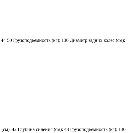
:
44-50
Грузоподъемность (кг):
130
Диаметр задних колес (см):
 (см):
42
Глубина сидения (см):
43
Грузоподъемность (кг):
130