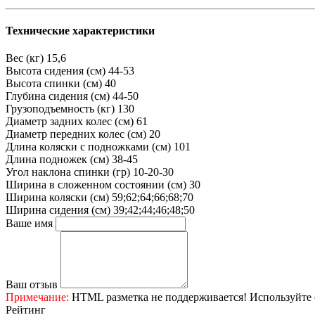
Технические характеристики
Вес (кг)
15,6
Высота сидения (см)
44-53
Высота спинки (см)
40
Глубина сидения (см)
44-50
Грузоподъемность (кг)
130
Диаметр задних колес (см)
61
Диаметр передних колес (см)
20
Длина коляски с подножками (см)
101
Длина подножек (см)
38-45
Угол наклона спинки (гр)
10-20-30
Ширина в сложенном состоянии (см)
30
Ширина коляски (см)
59;62;64;66;68;70
Ширина сидения (см)
39;42;44;46;48;50
Ваше имя
Ваш отзыв
Примечание:
HTML разметка не поддерживается! Используйте 
Рейтинг