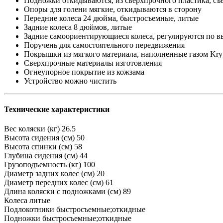
Подножки откидываются, из сверхпрочного пластика, съ
Опоры для голени мягкие, откидываются в сторону
Передние колеса 24 дюйма, быстросъемные, литые
Задние колеса 8 дюймов, литые
Задние самоориентирующиеся колеса, регулируются по в
Поручень для самостоятельного передвижения
Покрышки из мягкого материала, наполненные газом Kry
Сверхпрочные материалы изготовления
Огнеупорное покрытие из кожзама
Устройство можно чистить
Технические характеристики
Вес коляски (кг)
26.5
Высота сидения (см)
50
Высота спинки (см)
58
Глубина сидения (см)
44
Грузоподъемность (кг)
100
Диаметр задних колес (см)
20
Диаметр передних колес (см)
61
Длина коляски с подножками (см)
89
Колеса
литые
Подлокотники
быстросъемные;откидные
Подножки
быстросъемные;откидные