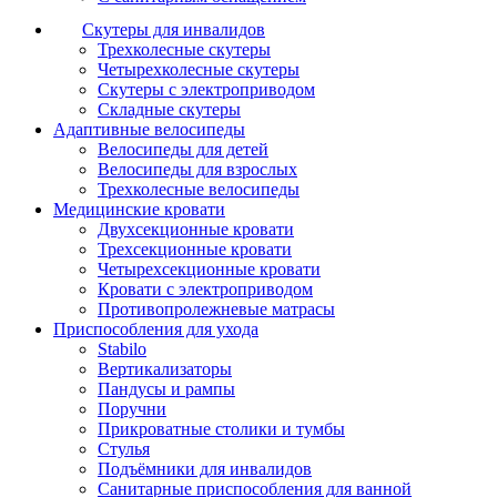
Скутеры для инвалидов
Трехколесные скутеры
Четырехколесные скутеры
Скутеры с электроприводом
Складные скутеры
Адаптивные велосипеды
Велосипеды для детей
Велосипеды для взрослых
Трехколесные велосипеды
Медицинские кровати
Двухсекционные кровати
Трехсекционные кровати
Четырехсекционные кровати
Кровати с электроприводом
Противопролежневые матрасы
Приспособления для ухода
Stabilo
Вертикализаторы
Пандусы и рампы
Поручни
Прикроватные столики и тумбы
Стулья
Подъёмники для инвалидов
Санитарные приспособления для ванной