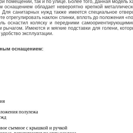
и помещений, так и по улице. Более того, данная модель 
ым оснащением обладает невероятно крепкой металличес
. Для санитарных нужд также имеется специальное отвер
ете отрегулировать наклон спинки, вплоть до положения 
ель оснастил коляску и передними самоориентирующими
рычагом. Имеются и мягкие подставки для голени, котор
 удобство эксплуатации.
арным оснащением
:
лия
положения полулежа
ужд
овое съемное с крышкой и ручкой