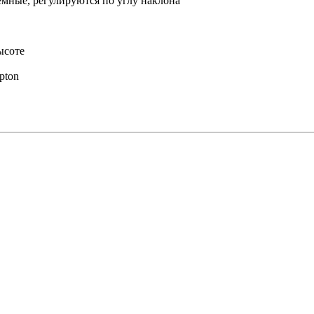
емные, регулируются по углу наклона
ысоте
pton