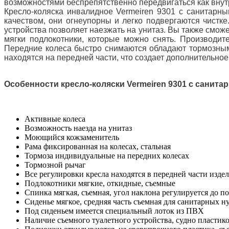
возможностями беспрепятственно передвигаться как внутр
Кресло-коляска инвалидное Vermeiren 9301 с санитарн
качеством, они огнеупорны и легко подвергаются чистке
устройства позволяет наезжать на унитаз. Вы также смож
мягки подлокотники, которые можно снять. Производит
Передние колеса быстро снимаются обладают тормозным 
находятся на передней части, что создает дополнительное
Особенности
кресло-коляски Vermeiren 9301 с санит
Активные колеса
Возможность наезда на унитаз
Моющийся кожзаменитель
Рама фиксированная на колесах, стальная
Тормоза индивидуальные на передних колесах
Тормозной рычаг
Все регулировки кресла находятся в передней части изде
Подлокотники мягкие, откидные, съемные
Спинка мягкая, съемная, угол наклона регулируется до 
Сиденье мягкое, средняя часть съемная для санитарных н
Под сиденьем имеется специальный лоток из ПВХ
Наличие съемного туалетного устройства, судно пластик