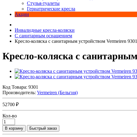
Стулья-туалеты
Гериатрические кресла
Акции
Инвалидные кресла-коляски
С санитарным оснащением
Кресло-коляска с санитарным устройством Vermeiren 930
Кресло-коляска с санитарным
Код Товара:
9301
Производитель:
Vermeiren (Бельгия)
52700 ₽
Кол-во
В корзину
Быстрый заказ